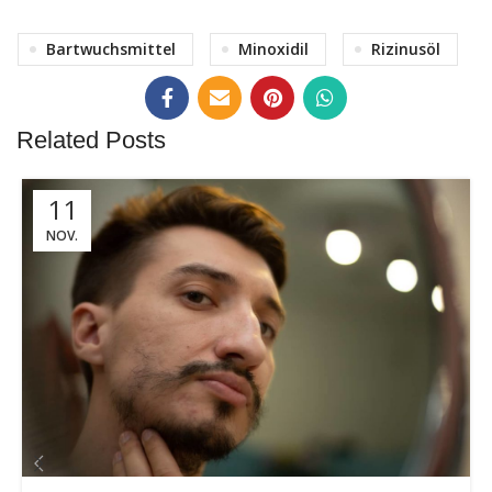
BEARD GROW KIT FÜR
Bartwuchsmittel
Minoxidil
Rizinusöl
MEHR BARTWUCHS!
ZUM KIT
Related Posts
11
NOV.