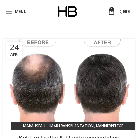
0
MENU
0,00
€
24
APR.
,
,
,
HAARAUSFALL
HAARTRANSPLANTATION
MÄNNERPFLEGE
TRENDS 2024
Kahl zu kraftvoll: Haartransplantation