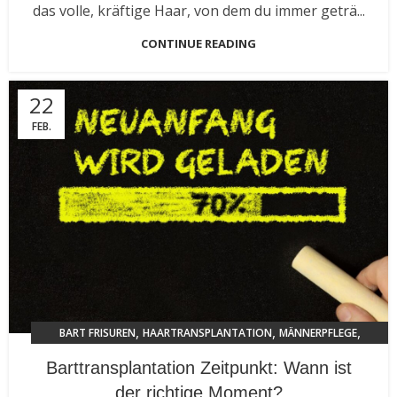
das volle, kräftige Haar, von dem du immer geträ...
CONTINUE READING
22
FEB.
,
,
,
BART FRISUREN
HAARTRANSPLANTATION
MÄNNERPFLEGE
TRENDS 2024
Barttransplantation Zeitpunkt: Wann ist
der richtige Moment?