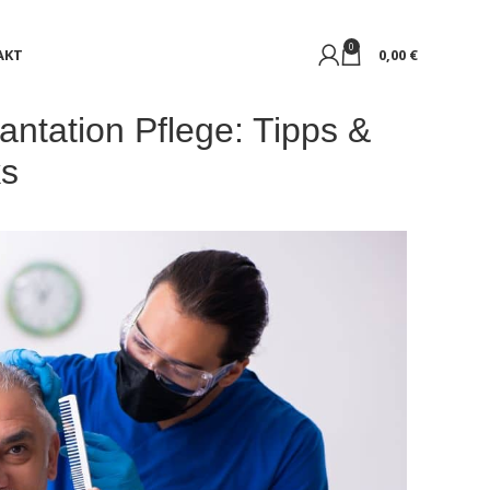
0
AKT
0,00
€
antation Pflege: Tipps &
ks