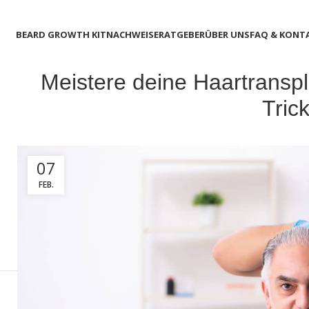
BEARD GROWTH KIT
NACHWEISE
RATGEBER
ÜBER UNS
FAQ & KONT
Meistere deine Haartranspl
Tric
07
FEB.