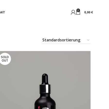
0
AKT
0,00
€
SOLD
OUT