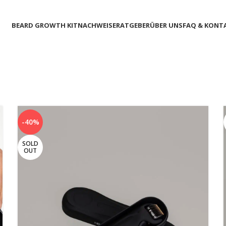
BEARD GROWTH KIT
NACHWEISE
RATGEBER
ÜBER UNS
FAQ & KONT
-40%
SOLD
OUT