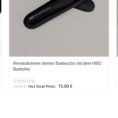
Revolutioniere deinen Bartwuchs mit dem HBG
Bartroller
Ursprünglicher Preis war: 25,00 €
15,00
€
Aktueller Preis ist:
25,00
€
Hot Deal Preis:
15,00 €.