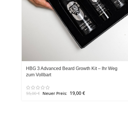
HBG 3 Advanced Beard Growth Kit – Ihr Weg
zum Vollbart
Ursprünglicher Preis war: 55,00 €
19,00
€
Aktueller Preis ist:
55,00
€
Neuer Preis:
19,00 €.