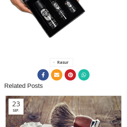
BEARD GROW KIT FÜR
Rasur
MEHR BARTWUCHS!
ZUM KIT
Related Posts
23
SEP.