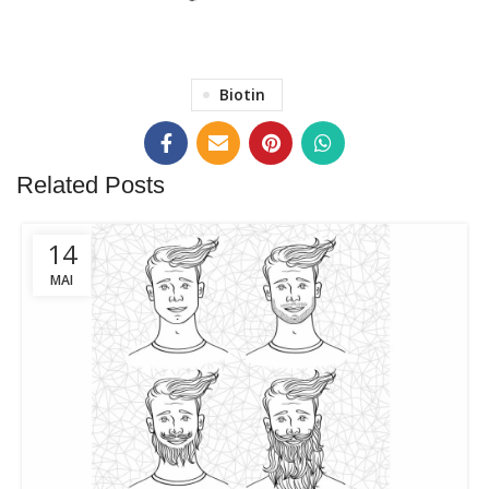
BEARD GROW KIT FÜR
Biotin
MEHR BARTWUCHS!
ZUM KIT
Related Posts
14
MAI