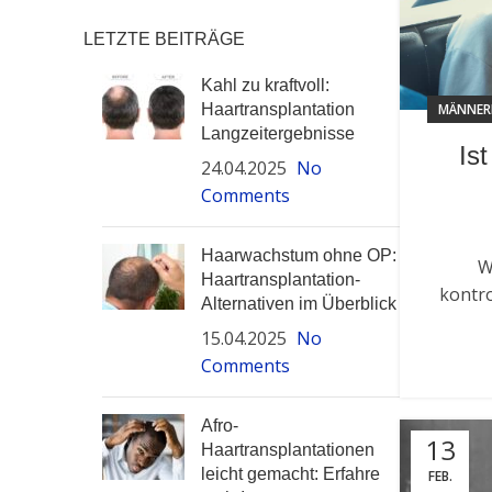
LETZTE BEITRÄGE
Kahl zu kraftvoll:
Haartransplantation
MÄNNER
Langzeitergebnisse
Is
24.04.2025
No
Comments
Haarwachstum ohne OP:
W
Haartransplantation-
kontro
Alternativen im Überblick
15.04.2025
No
Comments
Afro-
13
Haartransplantationen
leicht gemacht: Erfahre
FEB.