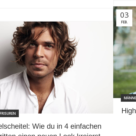
03
FEB.
MÄNNE
High
FRISUREN
elscheitel: Wie du in 4 einfachen