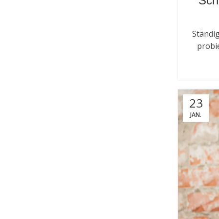
Sch
Ständi
probie
23
JAN.