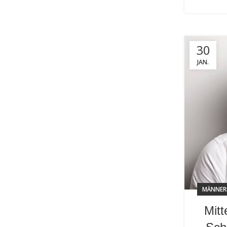
30
JAN.
MÄNNER
Mitt