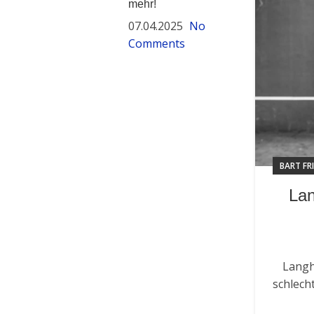
mehr!
07.04.2025
No
Comments
BART FR
Lan
Langh
schlech