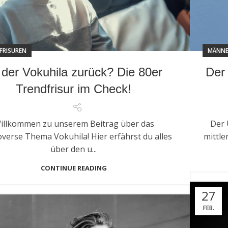
FRISUREN
MÄNNE
t der Vokuhila zurück? Die 80er
Der
Trendfrisur im Check!
illkommen zu unserem Beitrag über das
Der 
verse Thema Vokuhila! Hier erfährst du alles
mittle
über den u...
CONTINUE READING
27
FEB.