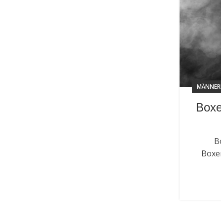
MÄNNER
Boxe
B
Boxer