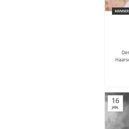
MÄNNER
Der
Haarsc
16
JAN.