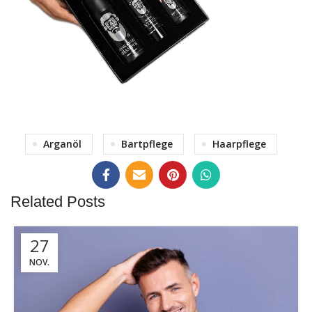
BEARD GROW KIT FÜR
Arganöl
Bartpflege
Haarpflege
MEHR BARTWUCHS!
ZUM KIT
Related Posts
27
NOV.