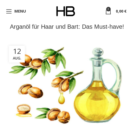
0
MENU
0,00
€
Arganöl für Haar und Bart: Das Must-have!
12
AUG.