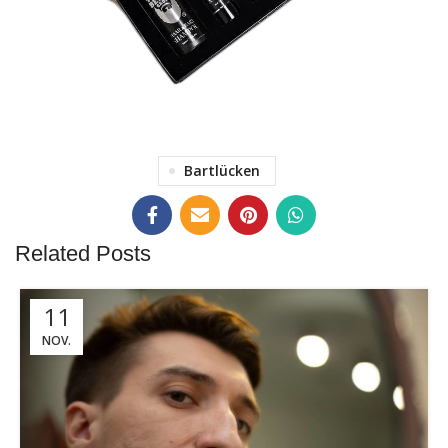
BEARD GROW KIT FÜR
Bartlücken
MEHR BARTWUCHS!
ZUM KIT
Related Posts
11
NOV.