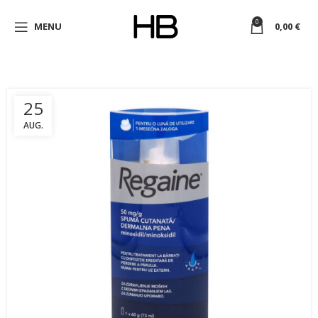
0
MENU
0,00
€
25
AUG.