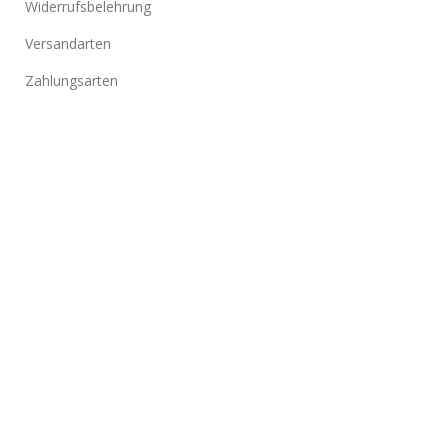
Widerrufsbelehrung
Versandarten
Zahlungsarten
NEUESTE BEITRÄGE
Kahl zu kraftvoll: Haartransplantation
Langzeitergebnisse
Haarwachstum ohne OP: Haartransplantation-
Alternativen im Überblick
Afro-Haartransplantationen leicht gemacht: Erfahre
mehr!