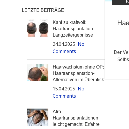
H
LETZTE BEITRÄGE
Haa
Kahl zu kraftvoll:
Haartransplantation
Langzeitergebnisse
24.04.2025
No
Comments
Der Ve
Selbs
Haarwachstum ohne OP:
Haartransplantation-
Alternativen im Überblick
15.04.2025
No
Comments
Afro-
Haartransplantationen
leicht gemacht: Erfahre